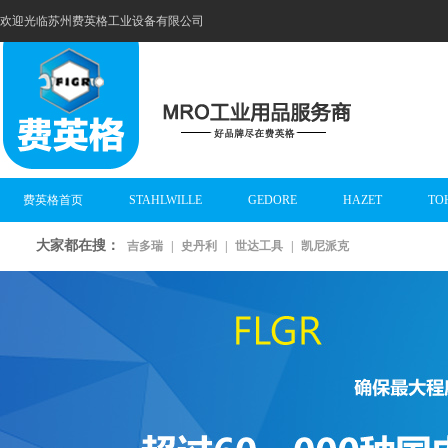
欢迎光临苏州费英格工业设备有限公司
费英格首页
STAHLWILLE
GEDORE
HAZET
TO
大家都在搜：
吉多瑞
|
史丹利
|
世达工具
|
凯尼派克