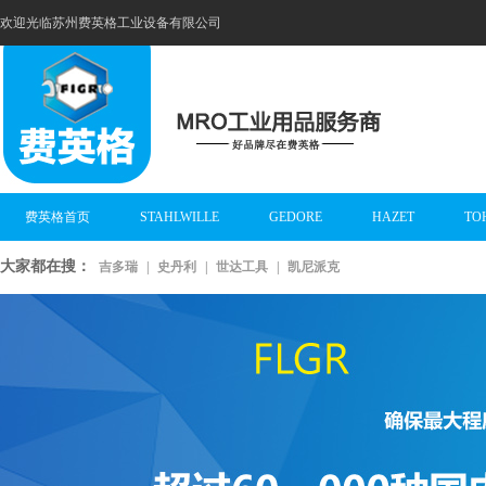
欢迎光临苏州费英格工业设备有限公司
费英格首页
STAHLWILLE
GEDORE
HAZET
TO
大家都在搜：
吉多瑞
|
史丹利
|
世达工具
|
凯尼派克