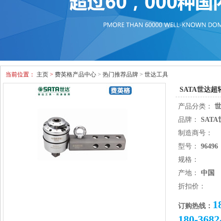
当前位置：
主页
>
费英格产品中心
>
热门推荐品牌
>
世达工具
SATA世达超轻型
产品分类：
品牌：
SAT
制造商号：
型号：
96496
规格：
产地：
中国
折扣价：
1
订购热线：
180-3682