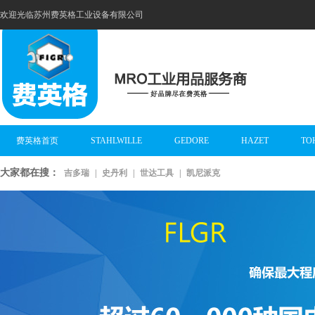
欢迎光临苏州费英格工业设备有限公司
费英格首页
STAHLWILLE
GEDORE
HAZET
TO
大家都在搜：
吉多瑞
|
史丹利
|
世达工具
|
凯尼派克