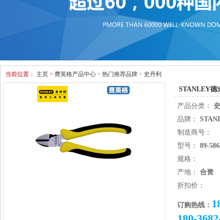
当前位置：
主页
>
费英格产品中心
>
热门推荐品牌
>
史丹利
STANLEY德
产品分类：
品牌：
STAN
制造商号：
型号：
89-586
规格：
产地：
合资
折扣价：
1
订购热线：
180-3682