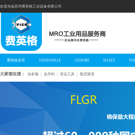
欢迎光临苏州费英格工业设备有限公司
费英格首页
STAHLWILLE
GEDORE
HAZET
TO
大家都在搜：
吉多瑞
|
史丹利
|
世达工具
|
凯尼派克