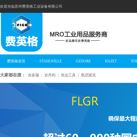
欢迎光临苏州费英格工业设备有限公司
费英格首页
STAHLWILLE
GEDORE
HAZET
TO
大家都在搜：
吉多瑞
|
史丹利
|
世达工具
|
凯尼派克