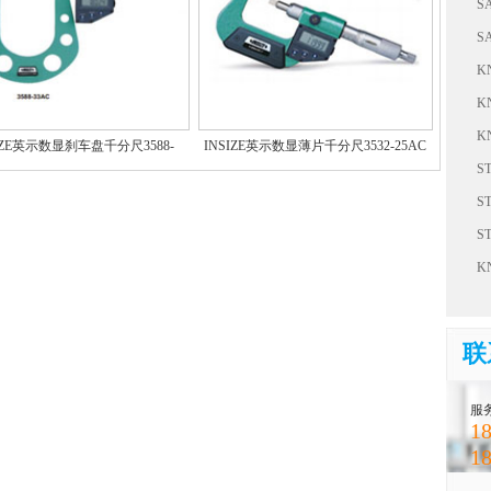
S
器1
S
3
K
子
K
具包
K
IZE英示数显刹车盘千分尺3588-
INSIZE英示数显薄片千分尺3532-25AC
33AC
紧
S
92
S
斜
S
钳S
K
（
联
服
18
18