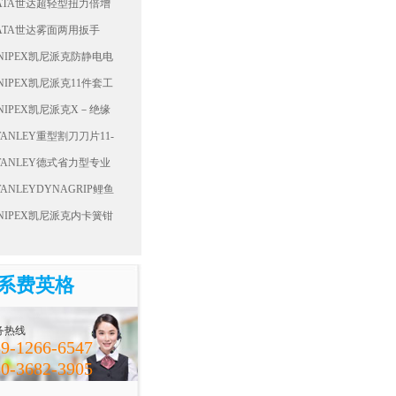
ATA世达超轻型扭力倍增
000Nm(1:12.5)96496
ATA世达雾面两用扳手
4MM40241
NIPEX凯尼派克防静电电
顶切钳64 12 115 ESD
NIPEX凯尼派克11件套工
00 19 41
NIPEX凯尼派克X－绝缘
凑型斜口钳73 06 160
TANLEY重型割刀刀片11-
1T-22
TANLEY德式省力型专业
嘴钳89-586-23
TANLEYDYNAGRIP鲤鱼
THT84055-8-23
NIPEX凯尼派克内卡簧钳
穴用卡簧钳）44 31 J22
系费英格
务热线
9-1266-6547
0-3682-3905