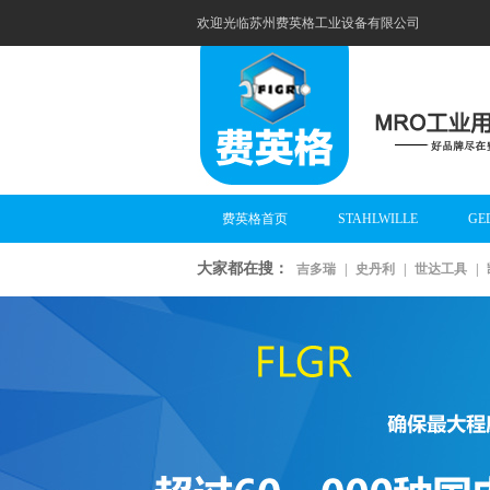
欢迎光临苏州费英格工业设备有限公司
费英格首页
STAHLWILLE
GE
大家都在搜：
吉多瑞
|
史丹利
|
世达工具
|