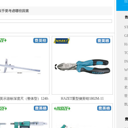
扭
件
扳手要考虑哪些因素
S
G
H
T
IN
W
吉
史
世
ZE英示游标深度尺（整体型）1240-
HAZET重型侧剪钳1802M-11
2001
凯