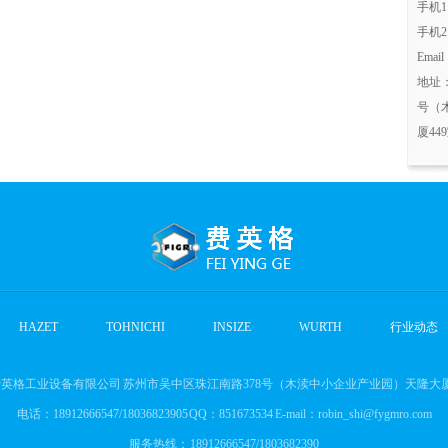
手机1：
手机2：
Email
地址
号（
厦44
HAZET
|
TOHNICHI
|
INSIZE
|
WURTH
|
行业动态
英格工业设备有限公司 苏州市吴中区珠江南路378号（木渎中小企业产业园）天隆大厦
电话：18912666547/18036823905 QQ：851673534 E-mail：robin_shi@fygmro.com
服务热线： 18912666547/1803682390