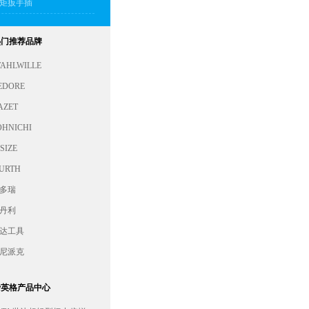
矩扳手插
热门推荐品牌
TAHLWILLE
EDORE
AZET
OHNICHI
SIZE
URTH
多瑞
丹利
达工具
尼派克
费英格产品中心