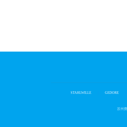
STAHLWILLE
|
GEDORE
|
苏州费