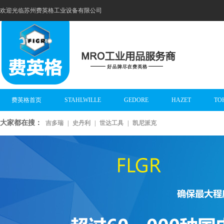
欢迎光临苏州费英格工业设备有限公司
费英格首页
STAHLWILLE
GEDORE
HAZET
TO
大家都在搜：
吉多瑞
|
史丹利
|
世达工具
|
凯尼派克