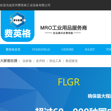
欢迎光临苏州费英格工业设备有限公司
费英格首页
STAHLWILLE
GEDORE
HAZET
TO
大家都在搜：
吉多瑞
|
史丹利
|
世达工具
|
凯尼派克