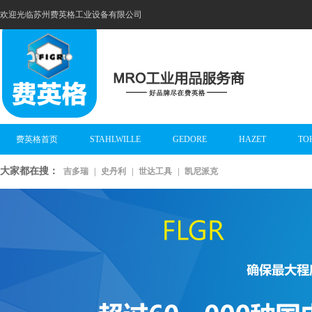
欢迎光临苏州费英格工业设备有限公司
费英格首页
STAHLWILLE
GEDORE
HAZET
TO
大家都在搜：
吉多瑞
|
史丹利
|
世达工具
|
凯尼派克